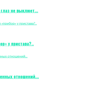
 глаз не выклюет...
ор» у пристава?..
енных отношений...