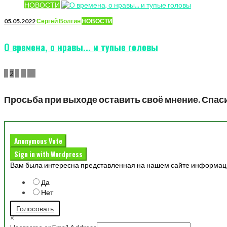
НОВОСТИ
05.05.2022
Сергей Волгин
НОВОСТИ
О времена, о нравы... и тупые головы
Пагинация
1
2
3
…
10
записей
Просьба при выходе оставить своё мнение. Спас
Anonymous Vote
Sign in with Wordpress
Вам была интересна представленная на нашем сайте информац
Да
Нет
Голосовать
×