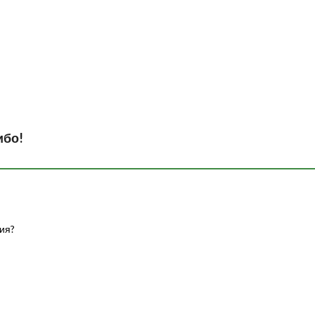
ибо!
ия?