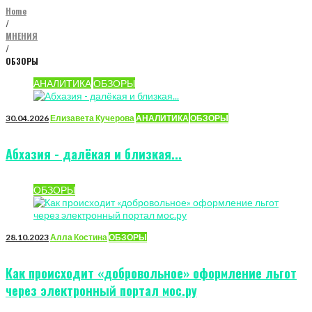
Home
/
МНЕНИЯ
/
ОБЗОРЫ
Рубрика:
АНАЛИТИКА
ОБЗОРЫ
ОБЗОРЫ
30.04.2026
Елизавета Кучерова
АНАЛИТИКА
ОБЗОРЫ
Абхазия - далёкая и близкая...
ОБЗОРЫ
28.10.2023
Алла Костина
ОБЗОРЫ
Как происходит «добровольное» оформление льгот
через электронный портал мос.ру