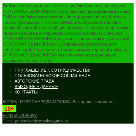
Любые информационные тексты, опубликованные на ресурсе
«ГОЛОСНАРОДА.МОСКВА» могут быть воспроизведены в любых
СМИ, на любых иных носителях без ограничений по объему и
срокам публикации ПРИ ОБЯЗАТЕЛЬНОМ условии наличия
активной, прямой, открытой для поисковых систем гиперссылки в
первом абзаце на цитируемую статью или новость с ресурса
«ГОЛОСНАРОДА.МОСКВА» и должны сопровождаться пометкой
«ГОЛОСНАРОДА.МОСКВА». Цитирование (републикация)
собственных фото-, видео- и графических материалов ресурса
«ГОЛОСНАРОДА.МОСКВА» без письменного разрешения
редакции не допускается.
ПРИГЛАШЕНИЕ К СОТРУДНИЧЕСТВУ
ПОЛЬЗОВАТЕЛЬСКОЕ СОГЛАШЕНИЕ
АВТОРСКИЕ ПРАВА
ВЫХОДНЫЕ ДАННЫЕ
КОНТАКТЫ
© 2026 - ГОЛОСНАРОДА.МОСКВА. Все права защищены.
18+
+7(495) 720-0099
E-mail:
golosnaroda.moskva@mail.ru