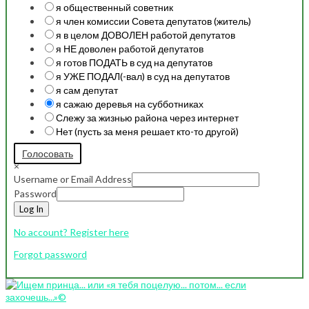
я общественный советник
я член комиссии Совета депутатов (житель)
я в целом ДОВОЛЕН работой депутатов
я НЕ доволен работой депутатов
я готов ПОДАТЬ в суд на депутатов
я УЖЕ ПОДАЛ(-вал) в суд на депутатов
я сам депутат
я сажаю деревья на субботниках
Слежу за жизнью района через интернет
Нет (пусть за меня решает кто-то другой)
Голосовать
×
Username or Email Address
Password
Log In
No account? Register here
Forgot password