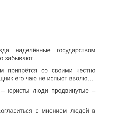
да наделённые государством
сто забывают…
ам припрётся со своими честно
ощник его чаю не испьют вволю…
о – юристы люди продвинутые –
согласиться с мнением людей в