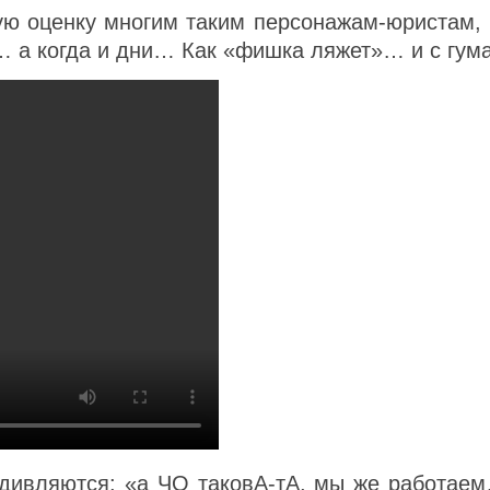
ую оценку многим таким персонажам-юристам, 
… а когда и дни… Как «фишка ляжет»… и с гума
 удивляются: «а ЧО таковА-тА, мы же работае