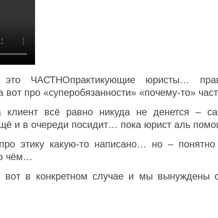
 это ЧАСТНОпрактикующие юристы… прав
 вот про «суперобязанности» «почему-то» ча
а клиент всё равно никуда не денется – с
ещё и в очереди посидит… пока юрист аль пом
 про этику какую-то написано… но – понятн
по чём…
о вот в конкретном случае и мы вынуждены 