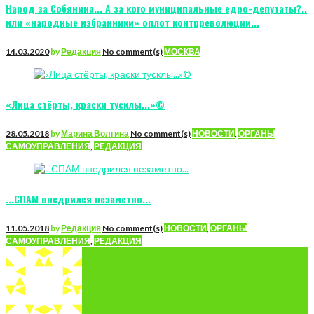
Народ за Собянина... А за кого муниципальные едро-депутаты?..
или «народные избранники» оплот контрреволюции...
14.03.2020
by
Редакция
No comment(s)
МОСКВА
«Лица стёрты, краски тусклы...»©
28.05.2018
by
Марина Волгина
No comment(s)
НОВОСТИ
,
ОРГАНЫ
САМОУПРАВЛЕНИЯ
,
РЕДАКЦИЯ
...СПАМ внедрился незаметно...
11.05.2018
by
Редакция
No comment(s)
НОВОСТИ
,
ОРГАНЫ
САМОУПРАВЛЕНИЯ
,
РЕДАКЦИЯ