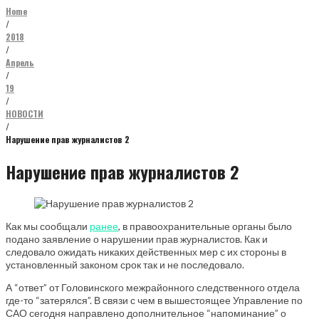
Home
/
2018
/
Апрель
/
19
/
НОВОСТИ
/
Нарушение прав журналистов 2
Нарушение прав журналистов 2
Как мы сообщали
ранее
, в правоохранительные органы было
подано заявление о нарушении прав журналистов. Как и
следовало ожидать никаких действенных мер с их стороны в
установленный законом срок так и не последовало.
А “ответ” от Головинского межрайонного следственного отдела
где-то “затерялся”. В связи с чем в вышестоящее Управление по
САО сегодня направлено дополнительное “напоминание” о