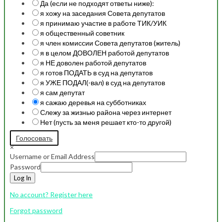
Да (если не подходят ответы ниже):
я хожу на заседания Совета депутатов
я принимаю участие в работе ТИК/УИК
я общественный советник
я член комиссии Совета депутатов (житель)
я в целом ДОВОЛЕН работой депутатов
я НЕ доволен работой депутатов
я готов ПОДАТЬ в суд на депутатов
я УЖЕ ПОДАЛ(-вал) в суд на депутатов
я сам депутат
я сажаю деревья на субботниках
Слежу за жизнью района через интернет
Нет (пусть за меня решает кто-то другой)
Голосовать
×
Username or Email Address
Password
Log In
No account? Register here
Forgot password