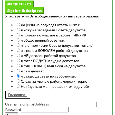
Anonymous Vote
Sign in with Wordpress
Участвуете ли Вы в общественной жизни своего района?
Да (если не подходят ответы ниже):
я хожу на заседания Совета депутатов
я принимаю участие в работе ТИК/УИК
я общественный советник
я член комиссии Совета депутатов (житель)
я в целом ДОВОЛЕН работой депутатов
я НЕ доволен работой депутатов
я готов ПОДАТЬ в суд на депутатов
я УЖЕ ПОДАЛ(-вал) в суд на депутатов
я сам депутат
я сажаю деревья на субботниках
Слежу за жизнью района через интернет
Нет (пусть за меня решает кто-то другой)
Голосовать
×
Username or Email Address
Password