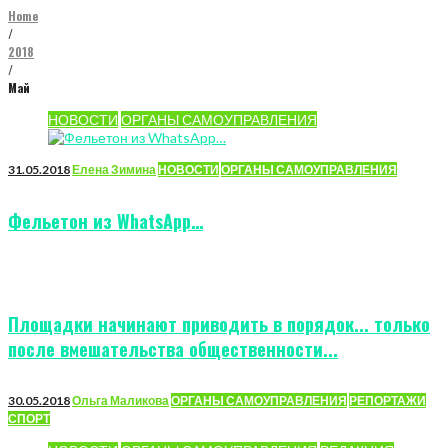
Home
/
2018
/
Май
Месяц:
НОВОСТИ
ОРГАНЫ САМОУПРАВЛЕНИЯ
Май
2018
31.05.2018
Елена Зимина
НОВОСТИ
ОРГАНЫ САМОУПРАВЛЕНИЯ
Фельетон из WhatsApp…
Площадки начинают приводить в порядок... только
после вмешательства общественности...
30.05.2018
Ольга Маликова
ОРГАНЫ САМОУПРАВЛЕНИЯ
РЕПОРТАЖИ
СПОРТ