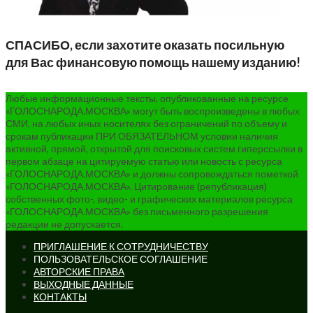
СПАСИБО, если захотите оказать посильную
для Вас финансовую помощь нашему изданию!
Любые информационные тексты, опубликованные на ресурсе
«ГОЛОСНАРОДА.МОСКВА» могут быть воспроизведены в любых
СМИ, на любых иных носителях без ограничений по объему и
срокам публикации ПРИ ОБЯЗАТЕЛЬНОМ условии наличия
активной, прямой, открытой для поисковых систем гиперссылки в
первом абзаце на цитируемую статью или новость с ресурса
«ГОЛОСНАРОДА.МОСКВА» и должны сопровождаться пометкой
«ГОЛОСНАРОДА.МОСКВА». Цитирование (републикация)
собственных фото-, видео- и графических материалов ресурса
«ГОЛОСНАРОДА.МОСКВА» без письменного разрешения
редакции не допускается.
ПРИГЛАШЕНИЕ К СОТРУДНИЧЕСТВУ
ПОЛЬЗОВАТЕЛЬСКОЕ СОГЛАШЕНИЕ
АВТОРСКИЕ ПРАВА
ВЫХОДНЫЕ ДАННЫЕ
КОНТАКТЫ