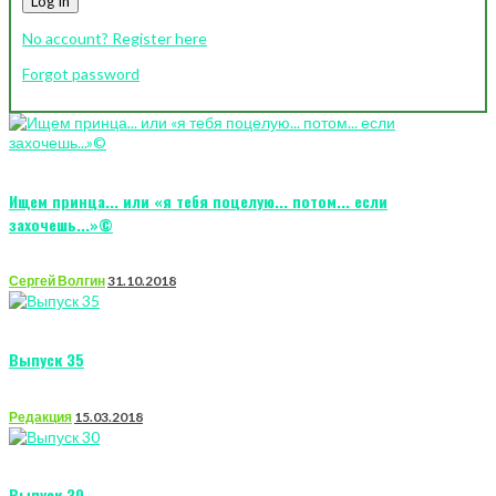
Log In
No account? Register here
Forgot password
Ищем принца... или «я тебя поцелую... потом... если
захочешь...»©
Сергей Волгин
31.10.2018
Выпуск 35
Редакция
15.03.2018
Выпуск 30