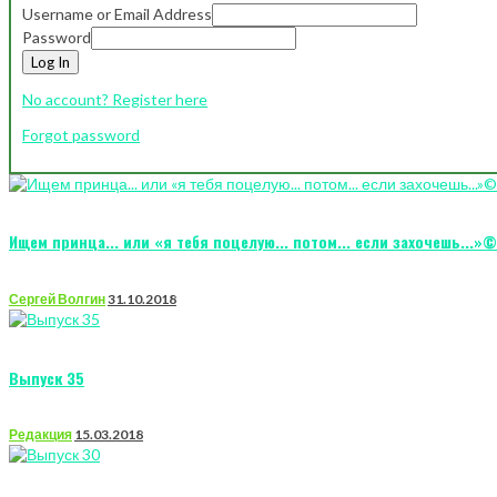
Username or Email Address
Password
Log In
No account? Register here
Forgot password
Ищем принца... или «я тебя поцелую... потом... если захочешь...»©
Сергей Волгин
31.10.2018
Выпуск 35
Редакция
15.03.2018