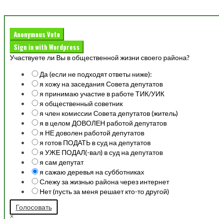
Anonymous Vote
Sign in with Wordpress
Участвуете ли Вы в общественной жизни своего района?
Да (если не подходят ответы ниже):
я хожу на заседания Совета депутатов
я принимаю участие в работе ТИК/УИК
я общественный советник
я член комиссии Совета депутатов (житель)
я в целом ДОВОЛЕН работой депутатов
я НЕ доволен работой депутатов
я готов ПОДАТЬ в суд на депутатов
я УЖЕ ПОДАЛ(-вал) в суд на депутатов
я сам депутат
я сажаю деревья на субботниках
Слежу за жизнью района через интернет
Нет (пусть за меня решает кто-то другой)
Голосовать
×