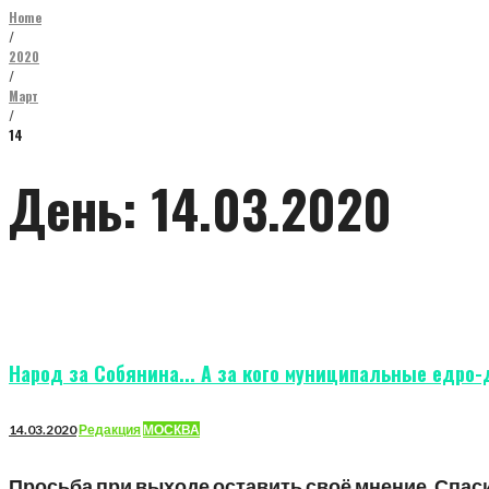
Home
/
2020
/
Март
/
14
День:
14.03.2020
Народ за Собянина... А за кого муниципальные едро
14.03.2020
Редакция
МОСКВА
Просьба при выходе оставить своё мнение. Спас