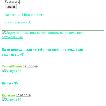
Password
Log In
No account? Register here
Forgot password
Ищем принца... или «я тебя поцелую... потом... если
захочешь...»©
Сергей Волгин
31.10.2018
Выпуск 35
Редакция
15.03.2018