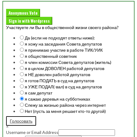
Anonymous Vote
Sign in with Wordpress
Участвуете ли Вы в общественной жизни своего района?
Да (если не подходят ответы ниже):
я хожу на заседания Совета депутатов
я принимаю участие в работе ТИК/УИК
я общественный советник
я член комиссии Совета депутатов (житель)
я в целом ДОВОЛЕН работой депутатов
я НЕ доволен работой депутатов
я готов ПОДАТЬ в суд на депутатов
я УЖЕ ПОДАЛ(-вал) в суд на депутатов
я сам депутат
я сажаю деревья на субботниках
Слежу за жизнью района через интернет
Нет (пусть за меня решает кто-то другой)
Голосовать
×
Username or Email Address