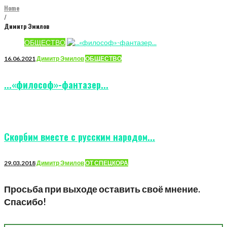
Home
/
Димитр Эмилов
Автор:
ОБЩЕСТВО
Димитр
16.06.2021
Димитр Эмилов
ОБЩЕСТВО
Эмилов
...«философ»-фантазер...
Скорбим вместе с русским народом...
29.03.2018
Димитр Эмилов
ОТ СПЕЦКОРА
Просьба при выходе оставить своё мнение.
Спасибо!