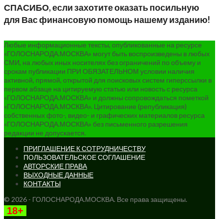
СПАСИБО, если захотите оказать посильную
для Вас финансовую помощь нашему изданию!
Любые информационные тексты, опубликованные на ресурсе
«ГОЛОСНАРОДА.МОСКВА» могут быть воспроизведены в любых
СМИ, на любых иных носителях без ограничений по объему и
срокам публикации ПРИ ОБЯЗАТЕЛЬНОМ условии наличия
активной, прямой, открытой для поисковых систем гиперссылки в
первом абзаце на цитируемую статью или новость с ресурса
«ГОЛОСНАРОДА.МОСКВА» и должны сопровождаться пометкой
«ГОЛОСНАРОДА.МОСКВА». Цитирование (републикация)
собственных фото-, видео- и графических материалов ресурса
«ГОЛОСНАРОДА.МОСКВА» без письменного разрешения
редакции не допускается.
ПРИГЛАШЕНИЕ К СОТРУДНИЧЕСТВУ
ПОЛЬЗОВАТЕЛЬСКОЕ СОГЛАШЕНИЕ
АВТОРСКИЕ ПРАВА
ВЫХОДНЫЕ ДАННЫЕ
КОНТАКТЫ
© 2026 - ГОЛОСНАРОДА.МОСКВА. Все права защищены.
18+