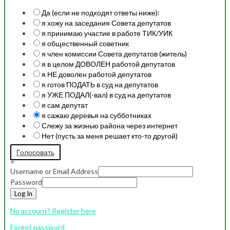
Да (если не подходят ответы ниже):
я хожу на заседания Совета депутатов
я принимаю участие в работе ТИК/УИК
я общественный советник
я член комиссии Совета депутатов (житель)
я в целом ДОВОЛЕН работой депутатов
я НЕ доволен работой депутатов
я готов ПОДАТЬ в суд на депутатов
я УЖЕ ПОДАЛ(-вал) в суд на депутатов
я сам депутат
я сажаю деревья на субботниках
Слежу за жизнью района через интернет
Нет (пусть за меня решает кто-то другой)
Голосовать
×
Username or Email Address
Password
Log In
No account? Register here
Forgot password