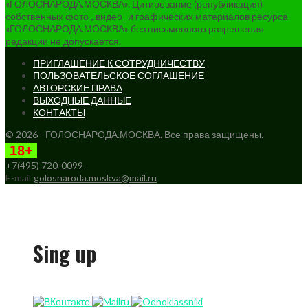
«ГОЛОСНАРОДА.МОСКВА». Цитирование (републикация)
собственных фото-, видео- и графических материалов ресурса
«ГОЛОСНАРОДА.МОСКВА» без письменного разрешения
редакции не допускается.
ПРИГЛАШЕНИЕ К СОТРУДНИЧЕСТВУ
ПОЛЬЗОВАТЕЛЬСКОЕ СОГЛАШЕНИЕ
АВТОРСКИЕ ПРАВА
ВЫХОДНЫЕ ДАННЫЕ
КОНТАКТЫ
© 2026 - ГОЛОСНАРОДА.МОСКВА. Все права защищены.
18+
+7(495) 720-0099
E-mail:
golosnaroda.moskva@mail.ru
Sing up