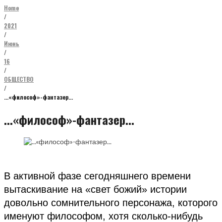
Home
/
2021
/
Июнь
/
16
/
ОБЩЕСТВО
/
…«философ»-фантазер…
...«философ»-фантазер...
В активной фазе сегодняшнего времени
вытаскивание на «свет божий» истории
довольно сомнительного персонажа, которого
именуют философом, хотя сколько-нибудь