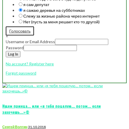
я сам депутат
я сажаю деревья на субботниках
Слежу за жизнью района через интернет
Нет (пусть за меня решает кто-то другой)
Голосовать
×
Username or Email Address
Password
Log In
No account? Register here
Forgot password
Ищем принца... или «я тебя поцелую... потом... если
захочешь...»©
Сергей Волгин
31.10.2018