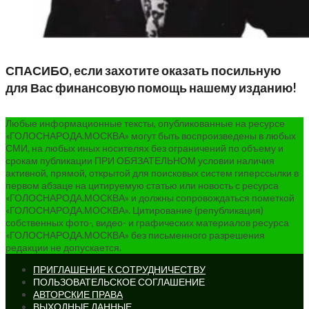
СПАСИБО, если захотите оказать посильную
для Вас финансовую помощь нашему изданию!
Любые информационные тексты, опубликованные на ресурсе
«ГОЛОСНАРОДА.МОСКВА» могут быть воспроизведены в любых
СМИ, на любых иных носителях без ограничений по объему и
срокам публикации ПРИ ОБЯЗАТЕЛЬНОМ условии наличия
активной, прямой, открытой для поисковых систем гиперссылки в
первом абзаце на цитируемую статью или новость с ресурса
«ГОЛОСНАРОДА.МОСКВА» и должны сопровождаться пометкой
«ГОЛОСНАРОДА.МОСКВА». Цитирование (републикация)
собственных фото-, видео- и графических материалов ресурса
«ГОЛОСНАРОДА.МОСКВА» без письменного разрешения
редакции не допускается.
ПРИГЛАШЕНИЕ К СОТРУДНИЧЕСТВУ
ПОЛЬЗОВАТЕЛЬСКОЕ СОГЛАШЕНИЕ
АВТОРСКИЕ ПРАВА
ВЫХОДНЫЕ ДАННЫЕ