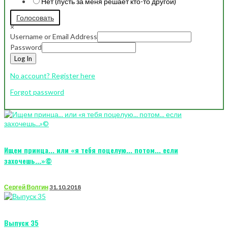
Нет (пусть за меня решает кто-то другой)
Голосовать
×
Username or Email Address
Password
Log In
No account? Register here
Forgot password
Ищем принца... или «я тебя поцелую... потом... если
захочешь...»©
Сергей Волгин
31.10.2018
Выпуск 35