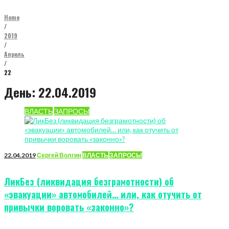
Home
/
2019
/
Апрель
/
22
День:
22.04.2019
ВЛАСТЬ
ЗАПРОСЫ
22.04.2019
Сергей Волгин
ВЛАСТЬ
ЗАПРОСЫ
ЛикБез (ликвидация безграмотности) об
«эвакуации» автомобилей… или, как отучить от
привычки воровать «законно»?