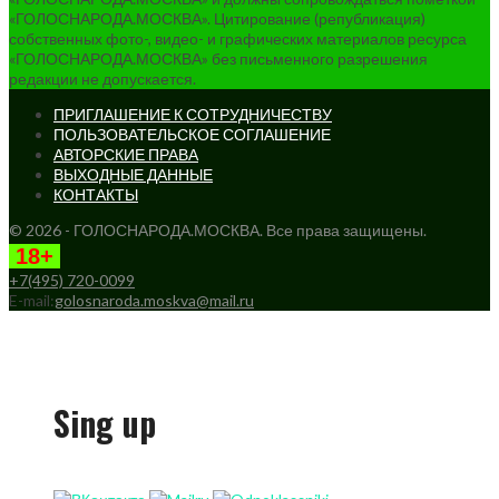
«ГОЛОСНАРОДА.МОСКВА». Цитирование (републикация)
собственных фото-, видео- и графических материалов ресурса
«ГОЛОСНАРОДА.МОСКВА» без письменного разрешения
редакции не допускается.
ПРИГЛАШЕНИЕ К СОТРУДНИЧЕСТВУ
ПОЛЬЗОВАТЕЛЬСКОЕ СОГЛАШЕНИЕ
АВТОРСКИЕ ПРАВА
ВЫХОДНЫЕ ДАННЫЕ
КОНТАКТЫ
© 2026 - ГОЛОСНАРОДА.МОСКВА. Все права защищены.
18+
+7(495) 720-0099
E-mail:
golosnaroda.moskva@mail.ru
Sing up