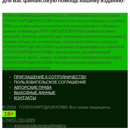
для Вас финансовую помощь нашему изданию!
Любые информационные тексты, опубликованные на ресурсе
«ГОЛОСНАРОДА.МОСКВА» могут быть воспроизведены в любых
СМИ, на любых иных носителях без ограничений по объему и
срокам публикации ПРИ ОБЯЗАТЕЛЬНОМ условии наличия
активной, прямой, открытой для поисковых систем гиперссылки в
первом абзаце на цитируемую статью или новость с ресурса
«ГОЛОСНАРОДА.МОСКВА» и должны сопровождаться пометкой
«ГОЛОСНАРОДА.МОСКВА». Цитирование (републикация)
собственных фото-, видео- и графических материалов ресурса
«ГОЛОСНАРОДА.МОСКВА» без письменного разрешения
редакции не допускается.
ПРИГЛАШЕНИЕ К СОТРУДНИЧЕСТВУ
ПОЛЬЗОВАТЕЛЬСКОЕ СОГЛАШЕНИЕ
АВТОРСКИЕ ПРАВА
ВЫХОДНЫЕ ДАННЫЕ
КОНТАКТЫ
© 2026 - ГОЛОСНАРОДА.МОСКВА. Все права защищены.
18+
+7(495) 720-0099
E-mail:
golosnaroda.moskva@mail.ru