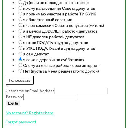
Да (если не подходят ответы ниже):
я хожу на заседания Совета депутатов
я принимаю участие в работе ТИК/УИК
я общественный советник
я член комиссии Совета депутатов (житель)
я в целом ДОВОЛЕН работой депутатов
я НЕ доволен работой депутатов
я готов ПОДАТЬ в суд на депутатов
я УЖЕ ПОДАЛ(-вал) в суд на депутатов
я сам депутат
я сажаю деревья на субботниках
Слежу за жизнью района через интернет
Нет (пусть за меня решает кто-то другой)
Голосовать
×
Username or Email Address
Password
Log In
No account? Register here
Forgot password