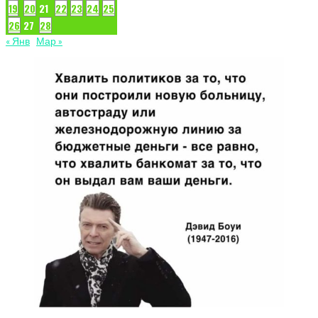
19
20
21
22
23
24
25
26
27
28
« Янв
Мар »