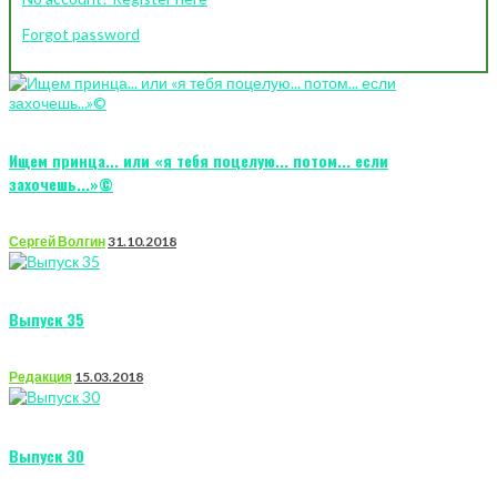
Forgot password
Ищем принца... или «я тебя поцелую... потом... если
захочешь...»©
Сергей Волгин
31.10.2018
Выпуск 35
Редакция
15.03.2018
Выпуск 30