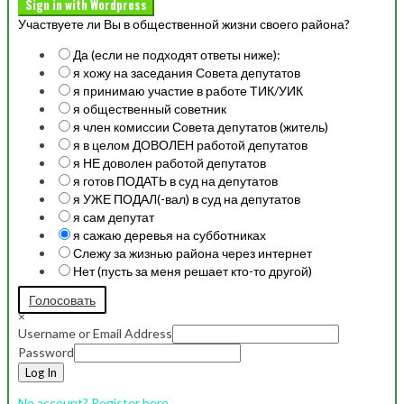
Sign in with Wordpress
Участвуете ли Вы в общественной жизни своего района?
Да (если не подходят ответы ниже):
я хожу на заседания Совета депутатов
я принимаю участие в работе ТИК/УИК
я общественный советник
я член комиссии Совета депутатов (житель)
я в целом ДОВОЛЕН работой депутатов
я НЕ доволен работой депутатов
я готов ПОДАТЬ в суд на депутатов
я УЖЕ ПОДАЛ(-вал) в суд на депутатов
я сам депутат
я сажаю деревья на субботниках
Слежу за жизнью района через интернет
Нет (пусть за меня решает кто-то другой)
Голосовать
×
Username or Email Address
Password
Log In
No account? Register here