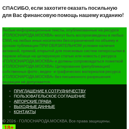
СПАСИБО, если захотите оказать посильную
для Вас финансовую помощь нашему изданию!
Любые информационные тексты, опубликованные на ресурсе
«ГОЛОСНАРОДА.МОСКВА» могут быть воспроизведены в любых
СМИ, на любых иных носителях без ограничений по объему и
срокам публикации ПРИ ОБЯЗАТЕЛЬНОМ условии наличия
активной, прямой, открытой для поисковых систем гиперссылки в
первом абзаце на цитируемую статью или новость с ресурса
«ГОЛОСНАРОДА.МОСКВА» и должны сопровождаться пометкой
«ГОЛОСНАРОДА.МОСКВА». Цитирование (републикация)
собственных фото-, видео- и графических материалов ресурса
«ГОЛОСНАРОДА.МОСКВА» без письменного разрешения
редакции не допускается.
ПРИГЛАШЕНИЕ К СОТРУДНИЧЕСТВУ
ПОЛЬЗОВАТЕЛЬСКОЕ СОГЛАШЕНИЕ
АВТОРСКИЕ ПРАВА
ВЫХОДНЫЕ ДАННЫЕ
КОНТАКТЫ
© 2026 - ГОЛОСНАРОДА.МОСКВА. Все права защищены.
18+