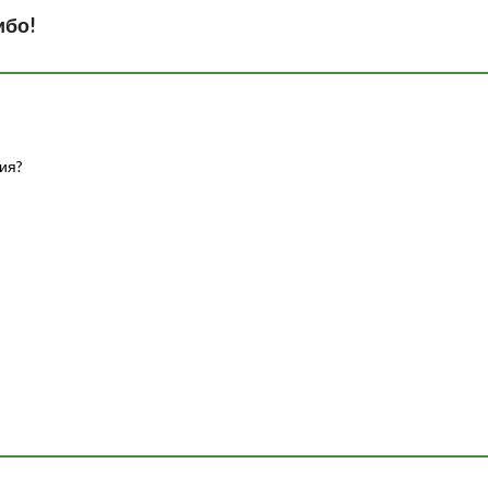
ибо!
ия?