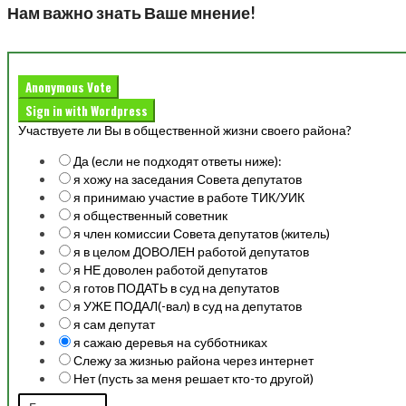
Нам важно знать Ваше мнение!
Anonymous Vote
Sign in with Wordpress
Участвуете ли Вы в общественной жизни своего района?
Да (если не подходят ответы ниже):
я хожу на заседания Совета депутатов
я принимаю участие в работе ТИК/УИК
я общественный советник
я член комиссии Совета депутатов (житель)
я в целом ДОВОЛЕН работой депутатов
я НЕ доволен работой депутатов
я готов ПОДАТЬ в суд на депутатов
я УЖЕ ПОДАЛ(-вал) в суд на депутатов
я сам депутат
я сажаю деревья на субботниках
Слежу за жизнью района через интернет
Нет (пусть за меня решает кто-то другой)