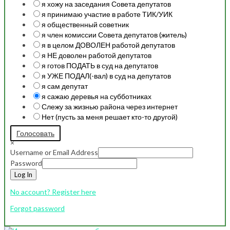
я хожу на заседания Совета депутатов
я принимаю участие в работе ТИК/УИК
я общественный советник
я член комиссии Совета депутатов (житель)
я в целом ДОВОЛЕН работой депутатов
я НЕ доволен работой депутатов
я готов ПОДАТЬ в суд на депутатов
я УЖЕ ПОДАЛ(-вал) в суд на депутатов
я сам депутат
я сажаю деревья на субботниках
Слежу за жизнью района через интернет
Нет (пусть за меня решает кто-то другой)
Голосовать
×
Username or Email Address
Password
Log In
No account? Register here
Forgot password