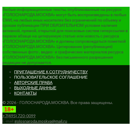
Любые информационные тексты, опубликованные на ресурсе
«ГОЛОСНАРОДА.МОСКВА» могут быть воспроизведены в любых
СМИ, на любых иных носителях без ограничений по объему и
срокам публикации ПРИ ОБЯЗАТЕЛЬНОМ условии наличия
активной, прямой, открытой для поисковых систем гиперссылки в
первом абзаце на цитируемую статью или новость с ресурса
«ГОЛОСНАРОДА.МОСКВА» и должны сопровождаться пометкой
«ГОЛОСНАРОДА.МОСКВА». Цитирование (републикация)
собственных фото-, видео- и графических материалов ресурса
«ГОЛОСНАРОДА.МОСКВА» без письменного разрешения
редакции не допускается.
ПРИГЛАШЕНИЕ К СОТРУДНИЧЕСТВУ
ПОЛЬЗОВАТЕЛЬСКОЕ СОГЛАШЕНИЕ
АВТОРСКИЕ ПРАВА
ВЫХОДНЫЕ ДАННЫЕ
КОНТАКТЫ
© 2026 - ГОЛОСНАРОДА.МОСКВА. Все права защищены.
18+
+7(495) 720-0099
E-mail:
golosnaroda.moskva@mail.ru