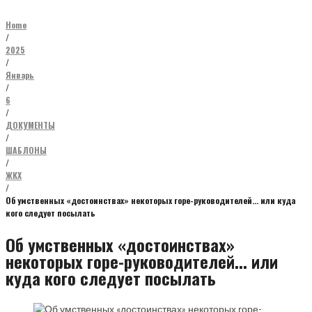
Home
/
2025
/
Январь
/
6
/
ДОКУМЕНТЫ
/
ШАБЛОНЫ
/
ЖКХ
/
Об умственных «достоинствах» некоторых горе-руководителей… или куда
кого следует посылать
Об умственных «достоинствах»
некоторых горе-руководителей... или
куда кого следует посылать