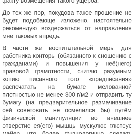
факту возмещения такого ущерба.
До тех же пор, покудова такое прошение не
будет подобающе изложено, настоятельно
рекомендую воздержаться от направления
мне таковых впредь.
В части же воспитательной меры для
работника конторы (обязанного к
сношению с
гражданами) и повышения у неё(него)
правовой грамотности, считаю разумным
копию писанного того «предписания»
распечатать на бумаге мелованной
плотностью не менее 300 г/м2 и отправить ту
бумагу (на предварительное размачивание
сей советовать не осмелился бы) путём
физической манипуляции во внешнее
отверстие ея(его) мышцы мускулюс глютеус
майер, что более физиологично сделать