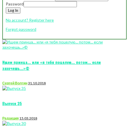
Password
Log In
No account? Register here
Forgot password
Ищем принца... или «я тебя поцелую... потом... если
захочешь...»©
Сергей Волгин
31.10.2018
Выпуск 35
Редакция
15.03.2018