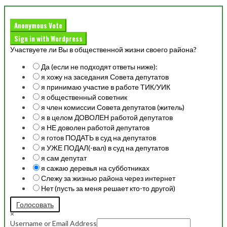
Anonymous Vote
Sign in with Wordpress
Участвуете ли Вы в общественной жизни своего района?
Да (если не подходят ответы ниже):
я хожу на заседания Совета депутатов
я принимаю участие в работе ТИК/УИК
я общественный советник
я член комиссии Совета депутатов (житель)
я в целом ДОВОЛЕН работой депутатов
я НЕ доволен работой депутатов
я готов ПОДАТЬ в суд на депутатов
я УЖЕ ПОДАЛ(-вал) в суд на депутатов
я сам депутат
я сажаю деревья на субботниках
Слежу за жизнью района через интернет
Нет (пусть за меня решает кто-то другой)
Голосовать
×
Username or Email Address