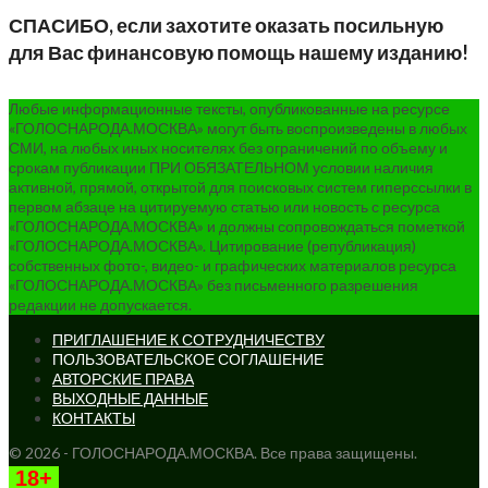
СПАСИБО, если захотите оказать посильную
для Вас финансовую помощь нашему изданию!
Любые информационные тексты, опубликованные на ресурсе
«ГОЛОСНАРОДА.МОСКВА» могут быть воспроизведены в любых
СМИ, на любых иных носителях без ограничений по объему и
срокам публикации ПРИ ОБЯЗАТЕЛЬНОМ условии наличия
активной, прямой, открытой для поисковых систем гиперссылки в
первом абзаце на цитируемую статью или новость с ресурса
«ГОЛОСНАРОДА.МОСКВА» и должны сопровождаться пометкой
«ГОЛОСНАРОДА.МОСКВА». Цитирование (републикация)
собственных фото-, видео- и графических материалов ресурса
«ГОЛОСНАРОДА.МОСКВА» без письменного разрешения
редакции не допускается.
ПРИГЛАШЕНИЕ К СОТРУДНИЧЕСТВУ
ПОЛЬЗОВАТЕЛЬСКОЕ СОГЛАШЕНИЕ
АВТОРСКИЕ ПРАВА
ВЫХОДНЫЕ ДАННЫЕ
КОНТАКТЫ
© 2026 - ГОЛОСНАРОДА.МОСКВА. Все права защищены.
18+