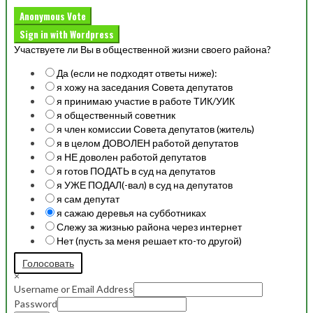
Anonymous Vote
Sign in with Wordpress
Участвуете ли Вы в общественной жизни своего района?
Да (если не подходят ответы ниже):
я хожу на заседания Совета депутатов
я принимаю участие в работе ТИК/УИК
я общественный советник
я член комиссии Совета депутатов (житель)
я в целом ДОВОЛЕН работой депутатов
я НЕ доволен работой депутатов
я готов ПОДАТЬ в суд на депутатов
я УЖЕ ПОДАЛ(-вал) в суд на депутатов
я сам депутат
я сажаю деревья на субботниках
Слежу за жизнью района через интернет
Нет (пусть за меня решает кто-то другой)
Голосовать
×
Username or Email Address
Password