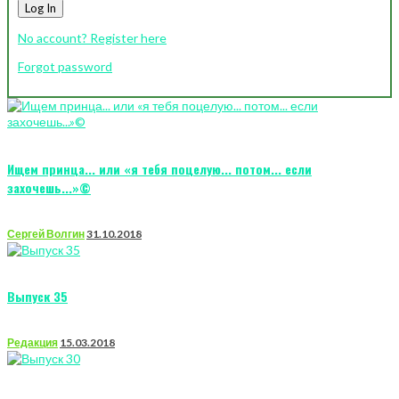
Log In
No account? Register here
Forgot password
Ищем принца... или «я тебя поцелую... потом... если
захочешь...»©
Сергей Волгин
31.10.2018
Выпуск 35
Редакция
15.03.2018