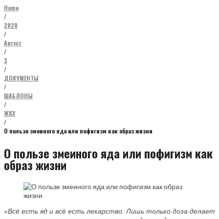
Home
/
2020
/
Август
/
3
/
ДОКУМЕНТЫ
/
ШАБЛОНЫ
/
ЖКХ
/
О пользе змеиного яда или пофигизм как образ жизни
О пользе змеиного яда или пофигизм как
образ жизни
«Всë есть яд и всё есть лекарство. Лишь только доза делает