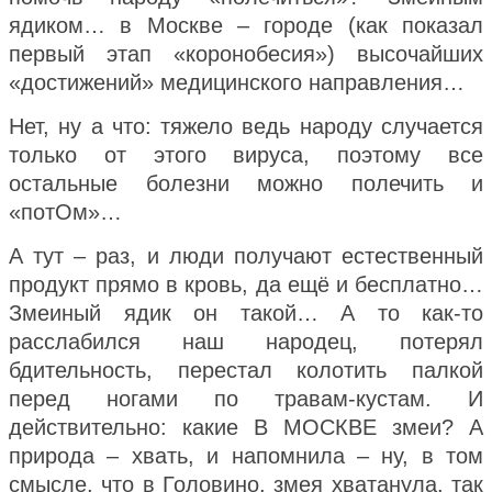
ядиком… в Москве – городе (как показал
первый этап «коронобесия») высочайших
«достижений» медицинского направления…
Нет, ну а что: тяжело ведь народу случается
только от этого вируса, поэтому все
остальные болезни можно полечить и
«потОм»…
А тут – раз, и люди получают естественный
продукт прямо в кровь, да ещё и бесплатно…
З
меиный ядик он такой… А то к
ак-то
расслабился наш народец, потерял
бдительность, перестал колотить палкой
перед ногами по травам-кустам. И
действительно: какие В МОСКВЕ змеи?
А
природа – хвать, и напомнила – ну, в том
смысле, что в Головино, змея хватанула, так