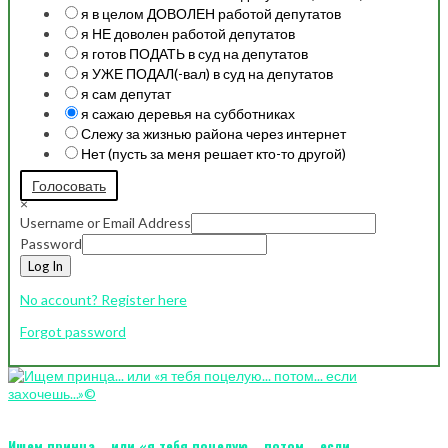
я в целом ДОВОЛЕН работой депутатов
я НЕ доволен работой депутатов
я готов ПОДАТЬ в суд на депутатов
я УЖЕ ПОДАЛ(-вал) в суд на депутатов
я сам депутат
я сажаю деревья на субботниках
Слежу за жизнью района через интернет
Нет (пусть за меня решает кто-то другой)
Голосовать
×
Username or Email Address
Password
Log In
No account? Register here
Forgot password
Ищем принца... или «я тебя поцелую... потом... если