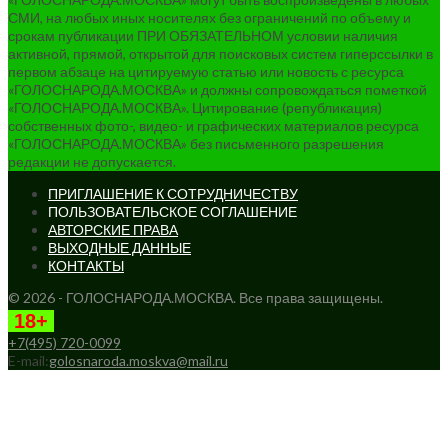
СМИ, на любых иных носителях без ограничений по объему и
срокам публикации ПРИ ОБЯЗАТЕЛЬНОМ условии наличия
активной, прямой, открытой для поисковых систем гиперссылки в
первом абзаце на цитируемую статью или новость с ресурса
«ГОЛОСНАРОДА.МОСКВА» и должны сопровождаться пометкой
«ГОЛОСНАРОДА.МОСКВА». Цитирование (републикация)
собственных фото-, видео- и графических материалов ресурса
«ГОЛОСНАРОДА.МОСКВА» без письменного разрешения
редакции не допускается.
ПРИГЛАШЕНИЕ К СОТРУДНИЧЕСТВУ
ПОЛЬЗОВАТЕЛЬСКОЕ СОГЛАШЕНИЕ
АВТОРСКИЕ ПРАВА
ВЫХОДНЫЕ ДАННЫЕ
КОНТАКТЫ
© 2026 - ГОЛОСНАРОДА.МОСКВА. Все права защищены.
18+
+7(495) 720-0099
E-mail:
golosnaroda.moskva@mail.ru