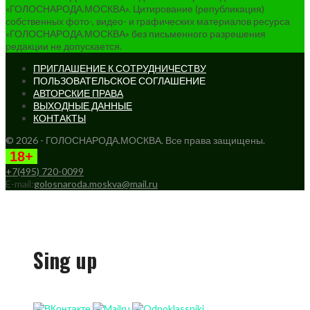
«ГОЛОСНАРОДА.МОСКВА». Цитирование (републикация)
собственных фото-, видео- и графических материалов ресурса
«ГОЛОСНАРОДА.МОСКВА» без письменного разрешения
редакции не допускается.
ПРИГЛАШЕНИЕ К СОТРУДНИЧЕСТВУ
ПОЛЬЗОВАТЕЛЬСКОЕ СОГЛАШЕНИЕ
АВТОРСКИЕ ПРАВА
ВЫХОДНЫЕ ДАННЫЕ
КОНТАКТЫ
© 2026 - ГОЛОСНАРОДА.МОСКВА. Все права защищены.
18+
+7(495) 720-0099
E-mail:
golosnaroda.moskva@mail.ru
Sing up