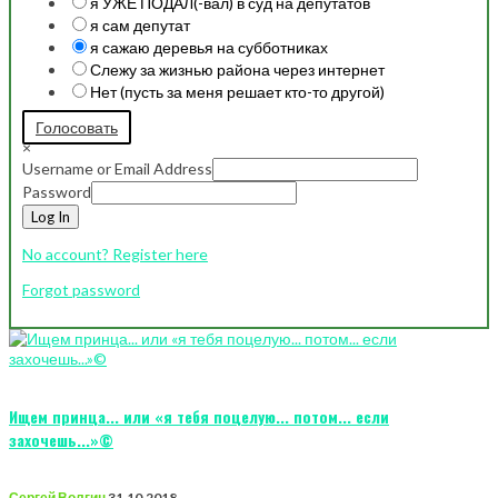
я УЖЕ ПОДАЛ(-вал) в суд на депутатов
я сам депутат
я сажаю деревья на субботниках
Слежу за жизнью района через интернет
Нет (пусть за меня решает кто-то другой)
Голосовать
×
Username or Email Address
Password
Log In
No account? Register here
Forgot password
Ищем принца... или «я тебя поцелую... потом... если
захочешь...»©
Сергей Волгин
31.10.2018