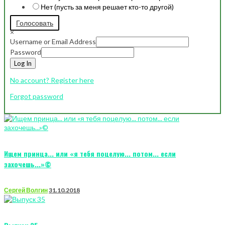
Нет (пусть за меня решает кто-то другой)
Голосовать
×
Username or Email Address
Password
Log In
No account? Register here
Forgot password
Ищем принца... или «я тебя поцелую... потом... если
захочешь...»©
Сергей Волгин
31.10.2018