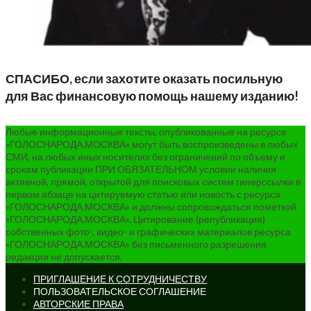
СПАСИБО, если захотите оказать посильную
для Вас финансовую помощь нашему изданию!
Любые информационные тексты, опубликованные на ресурсе
«ГОЛОСНАРОДА.МОСКВА» могут быть воспроизведены в любых
СМИ, на любых иных носителях без ограничений по объему и
срокам публикации ПРИ ОБЯЗАТЕЛЬНОМ условии наличия
активной, прямой, открытой для поисковых систем гиперссылки в
первом абзаце на цитируемую статью или новость с ресурса
«ГОЛОСНАРОДА.МОСКВА» и должны сопровождаться пометкой
«ГОЛОСНАРОДА.МОСКВА». Цитирование (републикация)
собственных фото-, видео- и графических материалов ресурса
«ГОЛОСНАРОДА.МОСКВА» без письменного разрешения
редакции не допускается.
ПРИГЛАШЕНИЕ К СОТРУДНИЧЕСТВУ
ПОЛЬЗОВАТЕЛЬСКОЕ СОГЛАШЕНИЕ
АВТОРСКИЕ ПРАВА