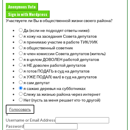
Anonymous Vote
Sign in with Wordpress
Участвуете ли Вы в общественной жизни своего района?
Да (если не подходят ответы ниже):
я хожу на заседания Совета депутатов
я принимаю участие в работе ТИК/УИК
я общественный советник
я член комиссии Совета депутатов (житель)
я в целом ДОВОЛЕН работой депутатов
я НЕ доволен работой депутатов
я готов ПОДАТЬ в суд на депутатов
я УЖЕ ПОДАЛ(-вал) в суд на депутатов
я сам депутат
я сажаю деревья на субботниках
Слежу за жизнью района через интернет
Нет (пусть за меня решает кто-то другой)
Голосовать
×
Username or Email Address
Password