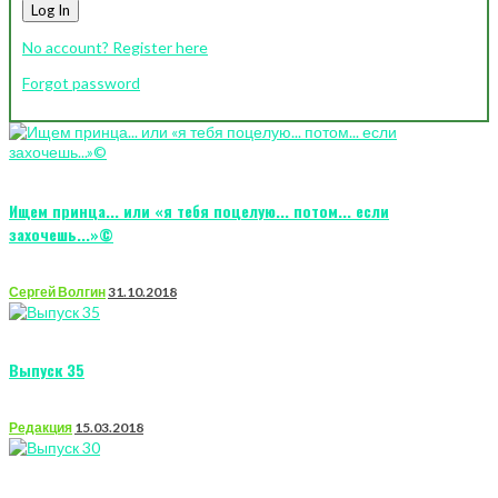
Log In
No account? Register here
Forgot password
Ищем принца... или «я тебя поцелую... потом... если
захочешь...»©
Сергей Волгин
31.10.2018
Выпуск 35
Редакция
15.03.2018