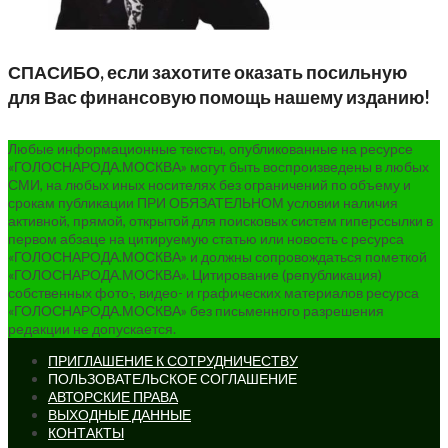
СПАСИБО, если захотите оказать посильную
для Вас финансовую помощь нашему изданию!
Любые информационные тексты, опубликованные на ресурсе
«ГОЛОСНАРОДА.МОСКВА» могут быть воспроизведены в любых
СМИ, на любых иных носителях без ограничений по объему и
срокам публикации ПРИ ОБЯЗАТЕЛЬНОМ условии наличия
активной, прямой, открытой для поисковых систем гиперссылки в
первом абзаце на цитируемую статью или новость с ресурса
«ГОЛОСНАРОДА.МОСКВА» и должны сопровождаться пометкой
«ГОЛОСНАРОДА.МОСКВА». Цитирование (републикация)
собственных фото-, видео- и графических материалов ресурса
«ГОЛОСНАРОДА.МОСКВА» без письменного разрешения
редакции не допускается.
ПРИГЛАШЕНИЕ К СОТРУДНИЧЕСТВУ
ПОЛЬЗОВАТЕЛЬСКОЕ СОГЛАШЕНИЕ
АВТОРСКИЕ ПРАВА
ВЫХОДНЫЕ ДАННЫЕ
КОНТАКТЫ