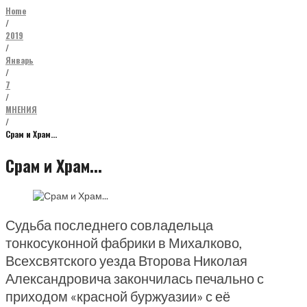
Home
/
2019
/
Январь
/
7
/
МНЕНИЯ
/
Срам и Храм…
Срам и Храм...
Судьба последнего совладельца
тонкосуконной фабрики в Михалково,
Всехсвятского уезда Второва Николая
Александровича закончилась печально с
приходом «красной буржуазии» с её