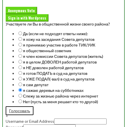
Anonymous Vote
Sign in with Wordpress
Участвуете ли Вы в общественной жизни своего района?
Да (если не подходят ответы ниже):
я хожу на заседания Совета депутатов
я принимаю участие в работе ТИК/УИК
я общественный советник
я член комиссии Совета депутатов (житель)
я в целом ДОВОЛЕН работой депутатов
я НЕ доволен работой депутатов
я готов ПОДАТЬ в суд на депутатов
я УЖЕ ПОДАЛ(-вал) в суд на депутатов
я сам депутат
я сажаю деревья на субботниках
Слежу за жизнью района через интернет
Нет (пусть за меня решает кто-то другой)
Голосовать
×
Username or Email Address