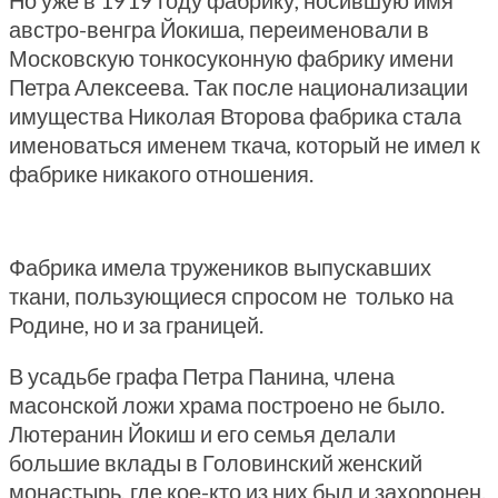
Но уже в 1919 году фабрику, носившую имя
австро-венгра Йокиша, переименовали в
Московскую тонкосуконную фабрику имени
Петра Алексеева. Так после национализации
имущества Николая Второва фабрика стала
именоваться именем ткача, который не имел к
фабрике никакого отношения.
Фабрика имела тружеников выпускавших
ткани, пользующиеся спросом не только на
Родине, но и за границей.
В усадьбе графа Петра Панина, члена
масонской ложи храма построено не было.
Лютеранин Йокиш и его семья делали
большие вклады в Головинский женский
монастырь, где кое-кто из них был и захоронен.