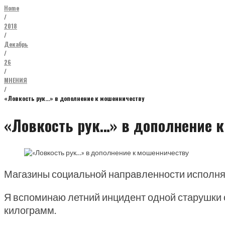
Home
/
2018
/
Декабрь
/
26
/
МНЕНИЯ
/
«Ловкость рук…» в дополнение к мошенничеству
«Ловкость рук…» в дополнение 
Магазины социальной направленности исполняю
Я вспоминаю летний инцидент одной старушки с
килограмм.