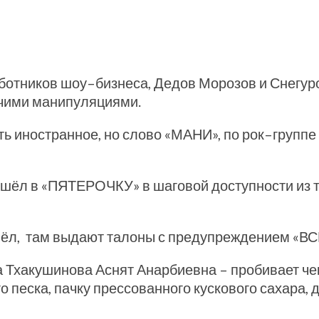
аботников шоу–бизнеса, Дедов Морозов и Снегуроч
очими манипуляциями.
ь иностранное, но слово «МАНИ», по рок–группе
ошёл в «ПЯТЕРОЧКУ» в шаговой доступности из т
пошёл, там выдают талоны с предупреждением 
Тхакушинова Аснят Анарбиевна – пробивает чек, 
 песка, пачку прессованного кускового сахара, д