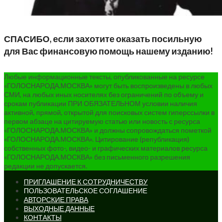
СПАСИБО, если захотите оказать посильную
для Вас финансовую помощь нашему изданию!
Любые информационные тексты, опубликованные на ресурсе
«ГОЛОСНАРОДА.МОСКВА» могут быть воспроизведены в любых
СМИ, на любых иных носителях без ограничений по объему и
срокам публикации ПРИ ОБЯЗАТЕЛЬНОМ условии наличия
активной, прямой, открытой для поисковых систем гиперссылки в
первом абзаце на цитируемую статью или новость с ресурса
«ГОЛОСНАРОДА.МОСКВА» и должны сопровождаться пометкой
«ГОЛОСНАРОДА.МОСКВА». Цитирование (републикация)
собственных фото-, видео- и графических материалов ресурса
«ГОЛОСНАРОДА.МОСКВА» без письменного разрешения
редакции не допускается.
ПРИГЛАШЕНИЕ К СОТРУДНИЧЕСТВУ
ПОЛЬЗОВАТЕЛЬСКОЕ СОГЛАШЕНИЕ
АВТОРСКИЕ ПРАВА
ВЫХОДНЫЕ ДАННЫЕ
КОНТАКТЫ