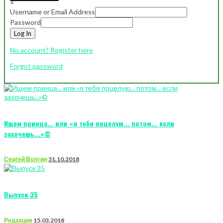
×
Username or Email Address
Password
Log In
No account? Register here
Forgot password
Ищем принца... или «я тебя поцелую... потом... если
захочешь...»©
Сергей Волгин
31.10.2018
Выпуск 35
Редакция
15.03.2018