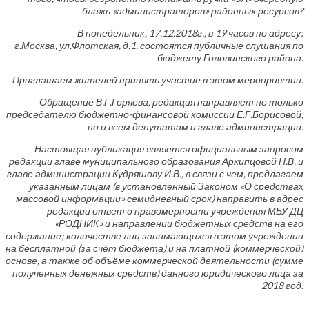
блажь «администраторов» районных ресурсов?
В понедельник, 17.12.2018г., в 19 часов по адресу:
г.Москва, ул.Флотская, д.1, состоятся публичные слушания по
бюджету Головинского района.
Приглашаем жителей принять участие в этом мероприятии.
Обращение В.Г.Горяева, редакция направляет не только
председателю бюджетно-финансовой комиссии Е.Г.Борисовой,
но и всем депутатам и главе администрации.
Настоящая публикация является официальным запросом
редакции главе муниципального образования Архипцовой Н.В. и
главе администрации Кудряшову И.В., в связи с чем, предлагаем
указанным лицам (в установленный Законом «О средствах
массовой информации» семидневный срок) направить в адрес
редакции ответ о правомерности учреждения МБУ ДЦ
«РОДНИК» и направлении бюджетных средств на его
содержание; количестве лиц занимающихся в этом учреждении
на бесплатной (за счёт бюджета) и на платной (коммерческой)
основе, а также об объёме коммерческой деятельности (сумме
полученных денежных средств) данного юридического лица за
2018 год.