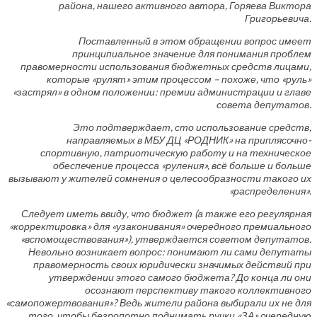
района, нашего активного автора, Горяева Виктора
Григорьевича.
Поставленный в этом обращении вопрос имеет
принципиальное значение для понимания проблем
правомерности использования бюджетных средств лицами,
которые «рулят» этим процессом – похоже, что «руль»
«застрял» в одном положении: премии администрации и главе
совета депутатов.
Это подтверждает, сто использование средств,
направляемых в МБУ ДЦ «РОДНИК» на приплясочно-
спортивную, патриотическую работу и на техническое
обеспечение процесса «руления», всё больше и больше
вызывают у жителей сомнения о целесообразности такого их
«распределения».
Следует иметь ввиду, что бюджет (а также его регулярная
«корректировка» для «узаконивания» очередного премиального
«вспомоществования»), утверждается советом депутатов.
Невольно возникает вопрос: понимают ли сами депутаты
правомерность своих юридически значимых действий при
утверждении этого самого бюджета? До конца ли они
осознают перспективу такого коллективного
«самопожертвования»? Ведь жители района выбирали их не для
того, чтобы безропотно поднимать ручки «ЗА» очередную