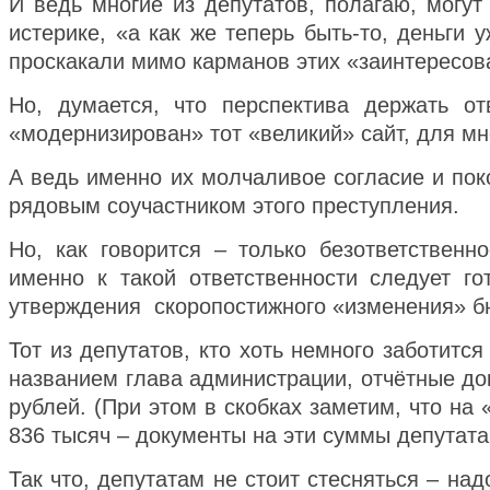
И ведь многие из депутатов, полагаю, могу
истерике, «а как же теперь быть-то, деньги 
проскакали мимо карманов этих «заинтересо
Но, думается, что перспектива держать о
«модернизирован» тот «великий» сайт, для мн
А ведь именно их молчаливое согласие и пок
рядовым соучастником этого преступления.
Но, как говорится – только безответственн
именно к такой ответственности следует го
утверждения скоропостижного «изменения» б
Тот из депутатов, кто хоть немного заботитс
названием глава администрации, отчётные до
рублей. (При этом в скобках заметим, что на
836 тысяч – документы на эти суммы депутат
Так что, депутатам не стоит стесняться – на