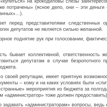
т «купиться» на крокодиловы слезы заинтерес
уже потрачены» (ясное дело, они – эти деньги
ванных»…).
твет перед представителями следственных 
огих депутатов не является сильно желанной.
орное поднятие рук при голосовании, фактичес
ость бывает коллективной, ответственность 
товиться депутатам в случае безропотного 
юджета.
я о своей репутации, имеет приятную возможно
кументы – кому и на каких условиях были «сл
 «странные» мероприятия из бюджета за полгод
ам «администратор» тоже должен предоставить)
до задавать «администраторам» вопросы, ведь о