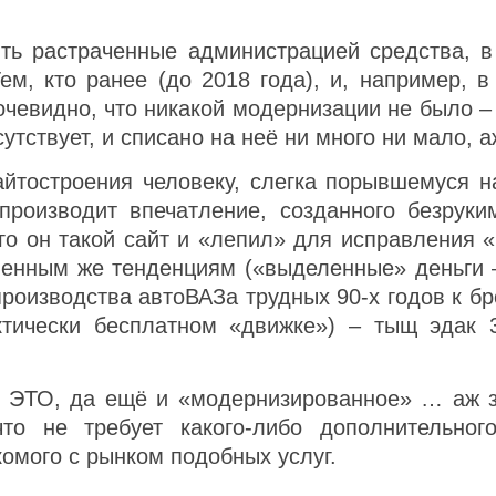
ить растраченные администрацией средства, в
Тем, кто ранее (до 2018 года), и, например, 
евидно, что никакой модернизации не было – п
исутствует, и списано на неё ни много ни мало,
тостроения человеку, слегка порывшемуся на 
производит впечатление, созданного безруки
ого он такой сайт и «лепил» для исправления 
менным же тенденциям («выделенные» деньги –
производства автоВАЗа трудных 90-х годов к бр
тически бесплатном «движке») – тыщ эдак 3
» ЭТО, да ещё и «модернизированное» … аж з
 что не требует какого-либо дополнительн
омого с рынком подобных услуг.