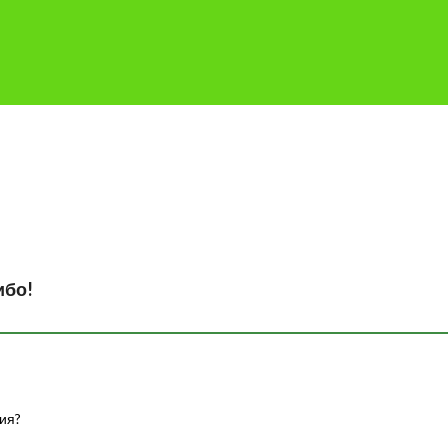
ибо!
ия?