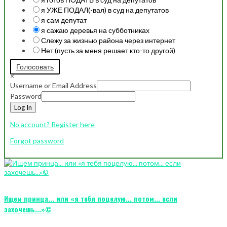
я УЖЕ ПОДАЛ(-вал) в суд на депутатов
я сам депутат
я сажаю деревья на субботниках
Слежу за жизнью района через интернет
Нет (пусть за меня решает кто-то другой)
Голосовать
×
Username or Email Address
Password
Log In
No account? Register here
Forgot password
Ищем принца... или «я тебя поцелую... потом... если
захочешь...»©