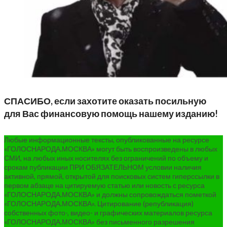
СПАСИБО, если захотите оказать посильную
для Вас финансовую помощь нашему изданию!
Любые информационные тексты, опубликованные на ресурсе
«ГОЛОСНАРОДА.МОСКВА» могут быть воспроизведены в любых
СМИ, на любых иных носителях без ограничений по объему и
срокам публикации ПРИ ОБЯЗАТЕЛЬНОМ условии наличия
активной, прямой, открытой для поисковых систем гиперссылки в
первом абзаце на цитируемую статью или новость с ресурса
«ГОЛОСНАРОДА.МОСКВА» и должны сопровождаться пометкой
«ГОЛОСНАРОДА.МОСКВА». Цитирование (републикация)
собственных фото-, видео- и графических материалов ресурса
«ГОЛОСНАРОДА.МОСКВА» без письменного разрешения