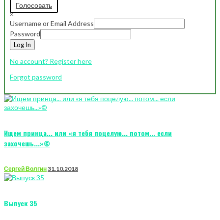
Голосовать
×
Username or Email Address
Password
Log In
No account? Register here
Forgot password
Ищем принца... или «я тебя поцелую... потом... если
захочешь...»©
Сергей Волгин
31.10.2018
Выпуск 35