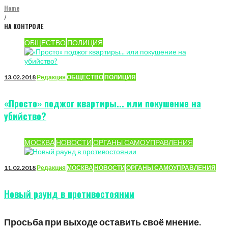
Home
/
НА КОНТРОЛЕ
Метка:
ОБЩЕСТВО
ПОЛИЦИЯ
НА
КОНТРОЛЕ
13.02.2018
Редакция
ОБЩЕСТВО
ПОЛИЦИЯ
«Просто» поджог квартиры... или покушение на
убийство?
МОСКВА
НОВОСТИ
ОРГАНЫ САМОУПРАВЛЕНИЯ
11.02.2018
Редакция
МОСКВА
НОВОСТИ
ОРГАНЫ САМОУПРАВЛЕНИЯ
Новый раунд в противостоянии
Просьба при выходе оставить своё мнение.