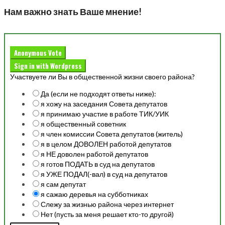
Нам важно знать Ваше мнение!
Anonymous Vote
Sign in with Wordpress
Участвуете ли Вы в общественной жизни своего района?
Да (если не подходят ответы ниже):
я хожу на заседания Совета депутатов
я принимаю участие в работе ТИК/УИК
я общественный советник
я член комиссии Совета депутатов (житель)
я в целом ДОВОЛЕН работой депутатов
я НЕ доволен работой депутатов
я готов ПОДАТЬ в суд на депутатов
я УЖЕ ПОДАЛ(-вал) в суд на депутатов
я сам депутат
я сажаю деревья на субботниках
Слежу за жизнью района через интернет
Нет (пусть за меня решает кто-то другой)