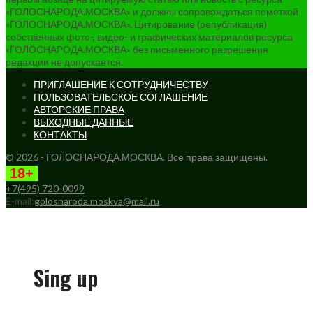
«ГОЛОСНАРОДА.МОСКВА» и должны сопровождаться пометкой
«ГОЛОСНАРОДА.МОСКВА». Цитирование (републикация)
собственных фото-, видео- и графических материалов ресурса
«ГОЛОСНАРОДА.МОСКВА» без письменного разрешения
редакции не допускается.
ПРИГЛАШЕНИЕ К СОТРУДНИЧЕСТВУ
ПОЛЬЗОВАТЕЛЬСКОЕ СОГЛАШЕНИЕ
АВТОРСКИЕ ПРАВА
ВЫХОДНЫЕ ДАННЫЕ
КОНТАКТЫ
© 2026 - ГОЛОСНАРОДА.МОСКВА. Все права защищены.
18+
+7(495) 720-0099
E-mail:
golosnaroda.moskva@mail.ru
Sing up