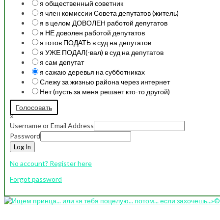
я общественный советник
я член комиссии Совета депутатов (житель)
я в целом ДОВОЛЕН работой депутатов
я НЕ доволен работой депутатов
я готов ПОДАТЬ в суд на депутатов
я УЖЕ ПОДАЛ(-вал) в суд на депутатов
я сам депутат
я сажаю деревья на субботниках
Слежу за жизнью района через интернет
Нет (пусть за меня решает кто-то другой)
Голосовать
×
Username or Email Address
Password
Log In
No account? Register here
Forgot password